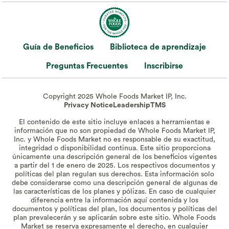
Guía de Beneficios
Biblioteca de aprendizaje
Preguntas Frecuentes
Inscribirse
Copyright 2025 Whole Foods Market IP, Inc.
Privacy Notice
Leadership
TMS
El contenido de este sitio incluye enlaces a herramientas e
información que no son propiedad de Whole Foods Market IP,
Inc. y Whole Foods Market no es responsable de su exactitud,
integridad o disponibilidad continua. Este sitio proporciona
únicamente una descripción general de los beneficios vigentes
a partir del 1 de enero de 2025. Los respectivos documentos y
políticas del plan regulan sus derechos. Esta información solo
debe considerarse como una descripción general de algunas de
las características de los planes y pólizas. En caso de cualquier
diferencia entre la información aquí contenida y los
documentos y políticas del plan, los documentos y políticas del
plan prevalecerán y se aplicarán sobre este sitio. Whole Foods
Market se reserva expresamente el derecho, en cualquier