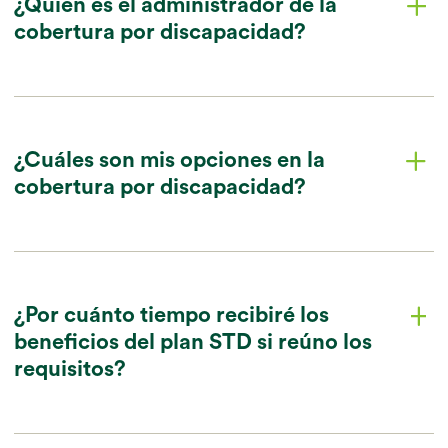
¿Quién es el administrador de la
plus
cobertura por discapacidad?
chevron_down
¿Cuáles son mis opciones en la
plus
cobertura por discapacidad?
chevron_down
¿Por cuánto tiempo recibiré los
plus
beneficios del plan STD si reúno los
chevron_down
requisitos?