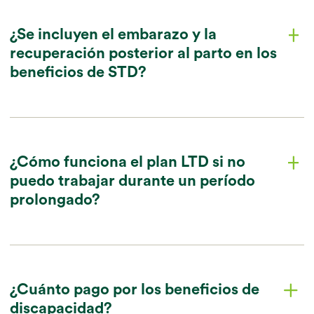
¿Se incluyen el embarazo y la
plus
recuperación posterior al parto en los
chevron_down
beneficios de STD?
¿Cómo funciona el plan LTD si no
plus
puedo trabajar durante un período
chevron_down
prolongado?
¿Cuánto pago por los beneficios de
plus
discapacidad?
chevron_down